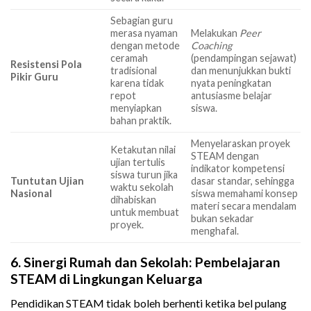
Sebagian guru
merasa nyaman
Melakukan
Peer
dengan metode
Coaching
ceramah
(pendampingan sejawat)
Resistensi Pola
tradisional
dan menunjukkan bukti
Pikir Guru
karena tidak
nyata peningkatan
repot
antusiasme belajar
menyiapkan
siswa.
bahan praktik.
Menyelaraskan proyek
Ketakutan nilai
STEAM dengan
ujian tertulis
indikator kompetensi
siswa turun jika
Tuntutan Ujian
dasar standar, sehingga
waktu sekolah
Nasional
siswa memahami konsep
dihabiskan
materi secara mendalam
untuk membuat
bukan sekadar
proyek.
menghafal.
6. Sinergi Rumah dan Sekolah: Pembelajaran
STEAM di Lingkungan Keluarga
Pendidikan STEAM tidak boleh berhenti ketika bel pulang