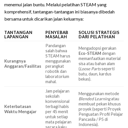
menemui jalan buntu. Melalui pelatihan STEAM yang
komprehensif, tantangan-tantangan ini biasanya dibedah
bersama untuk dicarikan jalan keluarnya:
TANTANGAN
PENYEBAB
SOLUSI STRATEGIS
LAPANGAN
MASALAH
DARI PELATIHAN
Pandangan
Mengadopsi gerakan
salah bahwa
Eco-STEAM
dengan
STEAM harus
memanfaatkan material
Kurangnya
menggunakan
sisa atau bahan alam
Anggaran/Fasilitas
perangkat
(
Loose Parts
seperti
robotik dan
batu, daun, kardus
laboratorium
bekas).
mahal.
Jam pelajaran
Menggunakan metode
sekolah
Blended Learning
atau
konvensional
membuat pekan khusus
Keterbatasan
terbagi habis
proyek (seperti Proyek
Waktu Mengajar
per 45 menit
Penguatan Profil Pelajar
untuk setiap
Pancasila / P5 di
mata pelajaran
Indonesia).
secara kaku.