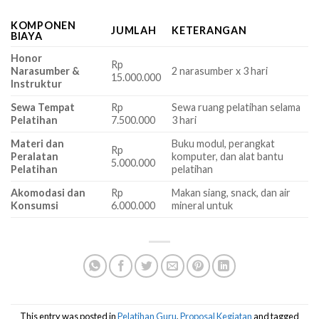
KOMPONEN
JUMLAH
KETERANGAN
BIAYA
Honor
Rp
Narasumber &
2 narasumber x 3 hari
15.000.000
Instruktur
Sewa Tempat
Rp
Sewa ruang pelatihan selama
Pelatihan
7.500.000
3 hari
Materi dan
Buku modul, perangkat
Rp
Peralatan
komputer, dan alat bantu
5.000.000
Pelatihan
pelatihan
Akomodasi dan
Rp
Makan siang, snack, dan air
Konsumsi
6.000.000
mineral untuk
This entry was posted in
Pelatihan Guru
,
Proposal Kegiatan
and tagged