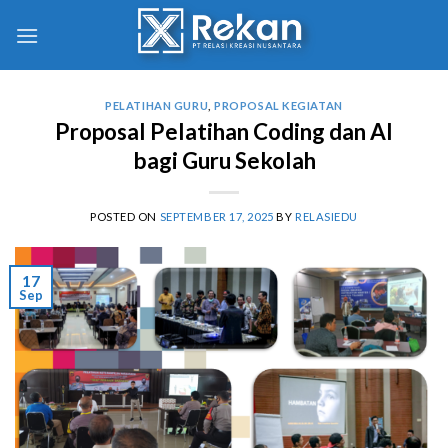
PELATIHAN GURU
,
PROPOSAL KEGIATAN
Proposal Pelatihan Coding dan AI
bagi Guru Sekolah
POSTED ON
SEPTEMBER 17, 2025
BY
RELASIEDU
17
Sep