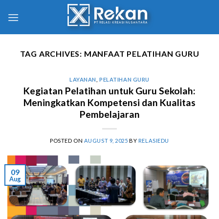
TAG ARCHIVES:
MANFAAT PELATIHAN GURU
LAYANAN
,
PELATIHAN GURU
Kegiatan Pelatihan untuk Guru Sekolah:
Meningkatkan Kompetensi dan Kualitas
Pembelajaran
POSTED ON
AUGUST 9, 2025
BY
RELASIEDU
09
Aug