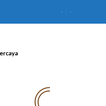
-
-
percaya