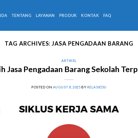
NDA
TENTANG
LAYANAN
PRODUK
KONTAK
FAQ
TAG ARCHIVES:
JASA PENGADAAN BARANG
ARTIKEL
h Jasa Pengadaan Barang Sekolah Ter
POSTED ON
AUGUST 8, 2025
BY
RELASIEDU