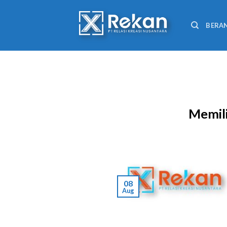
BERA
Memili
08
Aug