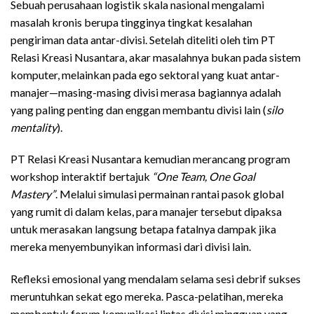
Sebuah perusahaan logistik skala nasional mengalami
masalah kronis berupa tingginya tingkat kesalahan
pengiriman data antar-divisi. Setelah diteliti oleh tim PT
Relasi Kreasi Nusantara, akar masalahnya bukan pada sistem
komputer, melainkan pada ego sektoral yang kuat antar-
manajer—masing-masing divisi merasa bagiannya adalah
yang paling penting dan enggan membantu divisi lain (
silo
mentality
).
PT Relasi Kreasi Nusantara kemudian merancang program
workshop interaktif bertajuk
“One Team, One Goal
Mastery”
. Melalui simulasi permainan rantai pasok global
yang rumit di dalam kelas, para manajer tersebut dipaksa
untuk merasakan langsung betapa fatalnya dampak jika
mereka menyembunyikan informasi dari divisi lain.
Refleksi emosional yang mendalam selama sesi debrif sukses
meruntuhkan sekat ego mereka. Pasca-pelatihan, mereka
membentuk forum komunikasi lintas divisi mingguan yang