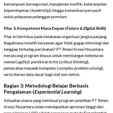
kemampuan bernegosiasi, manajemen konflik, keterampilan
kepemimpinan (
leadership
), hingga komunikasi persuasif
untuk pelayanan pelanggan premium.
Pilar 3: Kompetensi Masa Depan (
Future & Digital Skills
)
Pilar ini berfokus pada ketahanan organisasi jangka panjang.
Bagaimana melatih karyawan agar tidak gagap teknologi dan
tanggap terhadap perubahan? PT Relasi Kreasi Nusantara
merancang program khusus untuk membangun kelenturan
mental (
agility
), pemikiran kritis (
critical thinking
),
pemecahan masalah kompleks (
complex problem solving
),
serta literasi data dasar bagi staf non-teknis.
Bagian 3: Metodologi Belajar Berbasis
Pengalaman (
Experiential Learning
)
Kekuatan utama yang membuat program pelatihan PT Relasi
Kreasi Nusantara selalu mendapatkan apresiasi tinggi dari
para pimpinan HRD adalah penerapan metode
Experiential